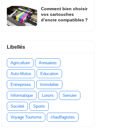
Comment bien choisir
vos cartouches
d’encre compatibles ?
Libellés
Agriculture
Annuaires
Auto-Motos
Education
Entreprises
Immobilier
Informatique
Loisirs
Serruier
Société
Sports
Voyage Tourisme
chauffagistes